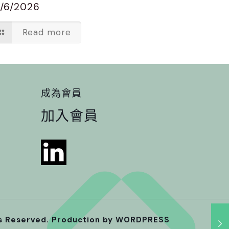
7/6/2026
Read more
成為會員
加入會員
ts Reserved. Production by
WORDPRESS