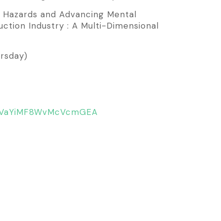
 Hazards and Advancing Mental
uction Industry : A Multi-Dimensional
ursday)
le/VaYiMF8WvMcVcmGEA