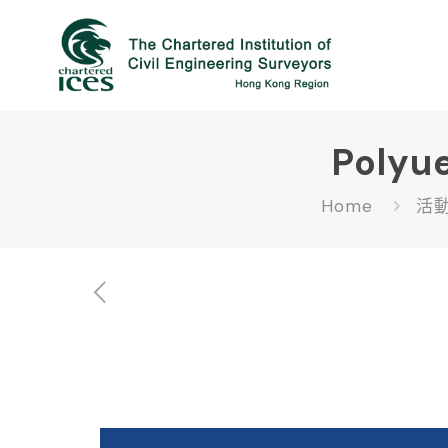
Polyu
Home
活