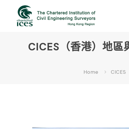
CICES（香港）地
Home
CICE