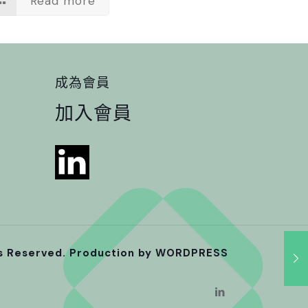
Read more
成為會員
加入會員
ts Reserved. Production by
WORDPRESS