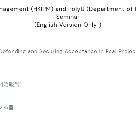
anagement (HKIPM) and PolyU (Department of B
Seminar
(English Version Only )
efending and Securing Acceptance in Real Proje
30開始報到）
05室