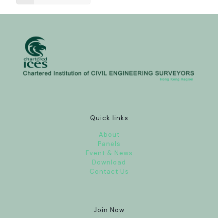
Quick links
About
Panels
Event & News
Download
Contact Us
Join Now