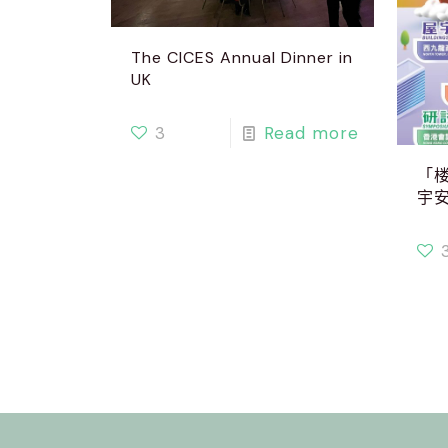
The CICES Annual Dinner in
UK
3
Read more
「楼
宇