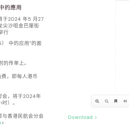
 中的應用
将于2024 年5 月27
九龙尖沙咀金巴厘街
处举行
S） 中的应用”的面
附的传单上。
入场费，即每人港币
会，将于2024年
小时）。
电邮与香港民航会分会
Download >
m
>